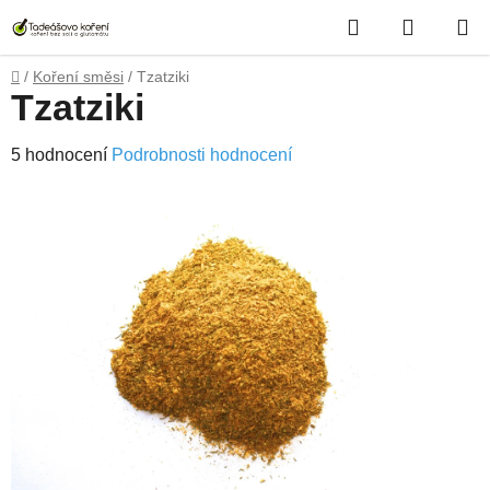
Přejít
Hledat
NÁKUP
na
obsah
KOŠÍK
Domů
/
Koření směsi
/
Tzatziki
Tzatziki
Průměrné
5 hodnocení
Podrobnosti hodnocení
hodnocení
produktu
je
4,2
z
5
hvězdiček.