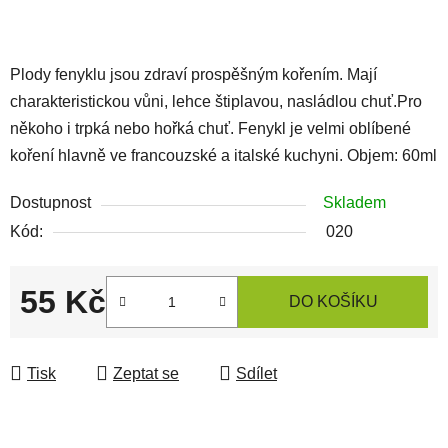
Plody fenyklu jsou zdraví prospěšným kořením. Mají
charakteristickou vůni, lehce štiplavou, nasládlou chuť.Pro
někoho i trpká nebo hořká chuť. Fenykl je velmi oblíbené
koření hlavně ve francouzské a italské kuchyni. Objem: 60ml
Dostupnost
Skladem
Kód:
020
55 Kč
DO KOŠÍKU
Měrná cena:
Tisk
Zeptat se
Sdílet