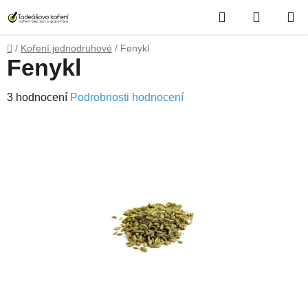
Přejít
Hledat
NÁKUP
na
obsah
KOŠÍK
Domů
/
Koření jednodruhové
/
Fenykl
Fenykl
Průměrné
3 hodnocení
Podrobnosti hodnocení
hodnocení
produktu
je
5,0
z
5
hvězdiček.