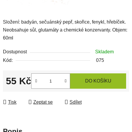
Složení: badyán, sečuánský pepř, skořice, fenykl, hřebíček.
Neobsahuje sůl, glutamáty a chemické konzervanty. Objem:
60ml
Dostupnost
Skladem
Kód:
075
55 Kč
DO KOŠÍKU
Měrná cena:
Tisk
Zeptat se
Sdílet
Popis