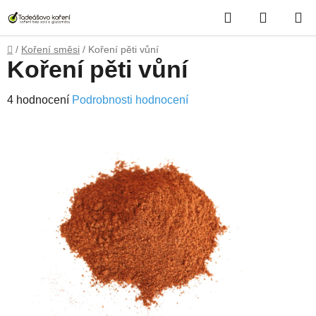
Přejít
Hledat
NÁKUP
na
obsah
KOŠÍK
Domů
/
Koření směsi
/
Koření pěti vůní
Koření pěti vůní
Průměrné
4 hodnocení
Podrobnosti hodnocení
hodnocení
produktu
je
4,3
z
5
hvězdiček.