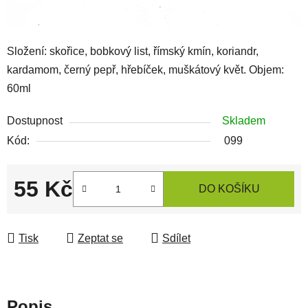
Složení: skořice, bobkový list, římský kmín, koriandr,
kardamom, černý pepř, hřebíček, muškátový květ. Objem:
60ml
Dostupnost
Skladem
Kód:
099
55 Kč
DO KOŠÍKU
Měrná cena:
Tisk
Zeptat se
Sdílet
Popis