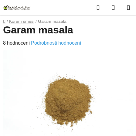
Přejít
Hledat
NÁKUP
na
obsah
KOŠÍK
Domů
/
Koření směsi
/
Garam masala
Garam masala
Průměrné
8 hodnocení
Podrobnosti hodnocení
hodnocení
produktu
je
3,4
z
5
hvězdiček.