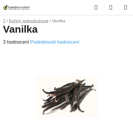
Přejít
Hledat
NÁKUP
na
obsah
KOŠÍK
Domů
/
Koření jednodruhové
/
Vanilka
Vanilka
Průměrné
3 hodnocení
Podrobnosti hodnocení
hodnocení
produktu
je
4,7
z
5
hvězdiček.