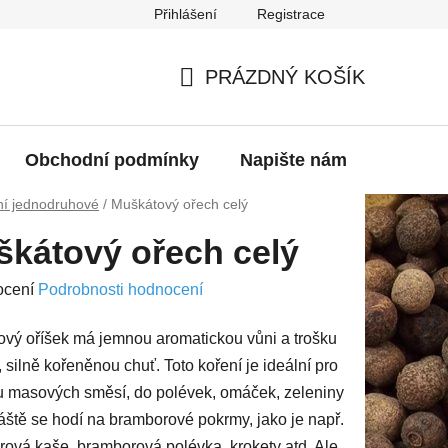
Přihlášení
Registrace
PRÁZDNÝ KOŠÍK
NÁKUPNÍ
KOŠÍK
Obchodní podmínky
Napište nám
Kontak
ní jednodruhové
/
Muškátový ořech celý
kátový ořech celý
né
ocení
Podrobnosti hodnocení
ení
vý oříšek má jemnou aromatickou vůni a trošku
u
, silně kořeněnou chuť. Toto koření je ideální pro
u masových směsí, do polévek, omáček, zeleniny
áště se hodí na bramborové pokrmy, jako je např.
ová kaše, bramborová polévka, krokety atd. Ale