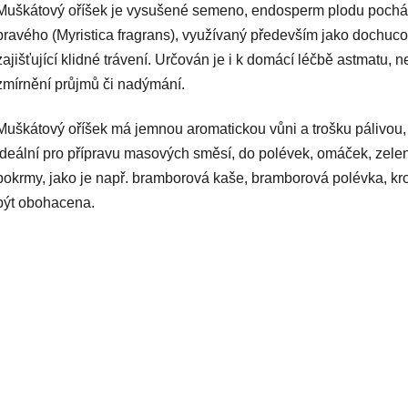
Muškátový oříšek je vysušené semeno, endosperm plodu pochá
3,5
z
pravého (Myristica fragrans), využívaný především jako dochucov
5
hvězdiček.
zajišťující klidné trávení. Určován je i k domácí léčbě astmatu, ne
zmírnění průjmů či nadýmání.
Muškátový oříšek má jemnou aromatickou vůni a trošku pálivou, 
ideální pro přípravu masových směsí, do polévek, omáček, zele
pokrmy, jako je např. bramborová kaše, bramborová polévka, krok
být obohacena.