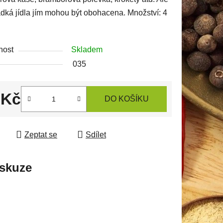
adká jídla jím mohou být obohacena. Množství: 4
ek.
nost
Skladem
035
 Kč
DO KOŠÍKU
 cena:
Zeptat se
Sdílet
skuze