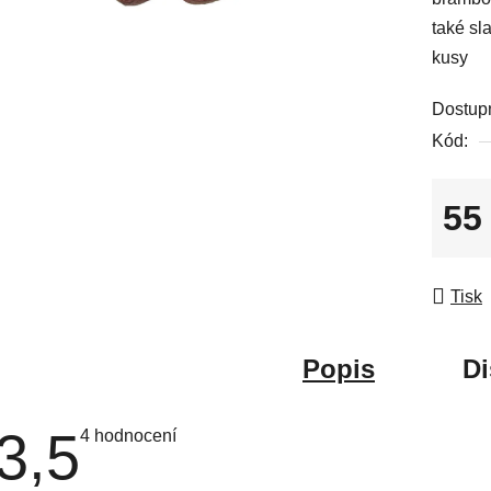
5
také sl
hvězdič
kusy
Dostup
Kód:
55
Měrná
Tisk
Popis
Di
3,5
Průměrné
4 hodnocení
hodnocení
produktu
je