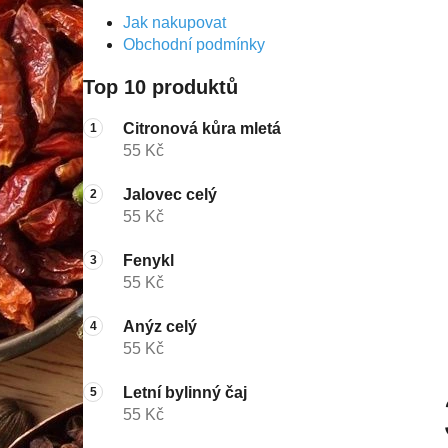
p
Jak nakupovat
a
Obchodní podmínky
n
e
Top 10 produktů
l
Citronová kůra mletá
55 Kč
Jalovec celý
55 Kč
Fenykl
55 Kč
Anýz celý
55 Kč
Letní bylinný čaj
55 Kč