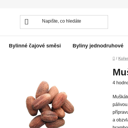
Bylinné čajové směsi
Byliny jednodruhové
Domů
/
Koře
Muš
Průměr
4 hodn
hodnoc
Muškáto
produkt
pálivou
je
příprav
3,5
a obzvl
z
brambor