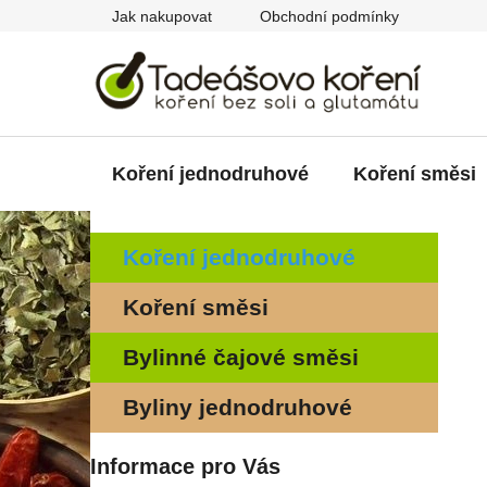
Přejít
Jak nakupovat
Obchodní podmínky
na
obsah
Koření jednodruhové
Koření směsi
P
K
Přeskočit
Koření jednodruhové
a
kategorie
o
t
s
Koření směsi
e
t
g
r
Bylinné čajové směsi
o
a
r
Byliny jednodruhové
i
n
e
n
Informace pro Vás
í