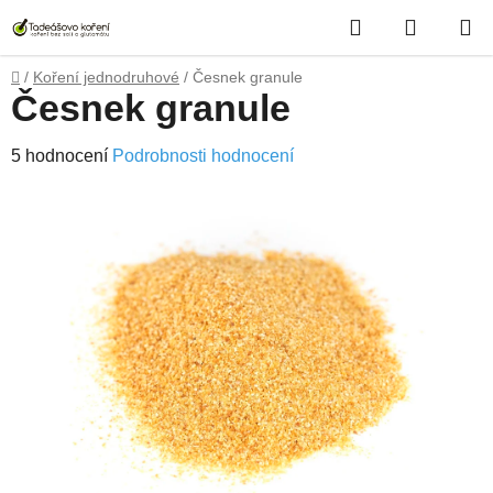
Přejít
Hledat
NÁKUP
na
obsah
KOŠÍK
Domů
/
Koření jednodruhové
/
Česnek granule
Česnek granule
Průměrné
5 hodnocení
Podrobnosti hodnocení
hodnocení
produktu
je
3,4
z
5
hvězdiček.