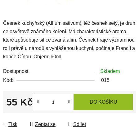
Česnek kuchyňský (Allium sativum), též česnek setý, je druh
celosvětově známého koření. Má charakteristické aroma,
které způsobuje silice zvaná aliin. Česnek hraje významnou
roli právě u národů s vyhlášenou kuchyní, počínaje Francií a
konče Čínou. Objem: 60ml
Dostupnost
Skladem
Kód:
015
55 Kč
DO KOŠÍKU
Měrná cena:
Tisk
Zeptat se
Sdílet